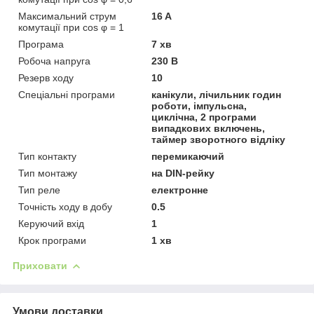
Максимальний струм
16 A
комутації при cos φ = 1
Програма
7 хв
Робоча напруга
230 В
Резерв ходу
10
Спеціальні програми
канікули, лічильник годин
роботи, імпульсна,
циклічна, 2 програми
випадкових включень,
таймер зворотного відліку
Тип контакту
перемикаючий
Тип монтажу
на DIN-рейку
Тип реле
електронне
Точність ходу в добу
0.5
Керуючий вхід
1
Крок програми
1 хв
Приховати
Умови доставки