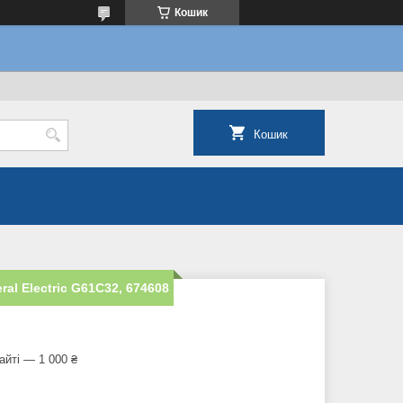
Кошик
Кошик
l Electric G61C32, 674608
айті — 1 000 ₴