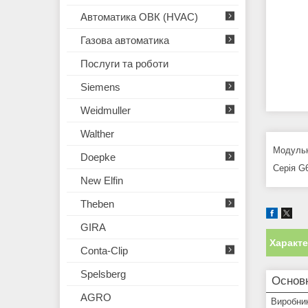
Автоматика ОВК (HVAC)
Газова автоматика
Послуги та роботи
Siemens
Weidmuller
Walther
Модульн
Doepke
Серія G6
New Elfin
Theben
GIRA
Характ
Conta-Clip
Spelsberg
Основ
AGRO
Виробни