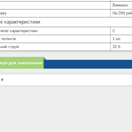
Вимикач
тажу
На DIN ре
ні характеристики
мові характеристики
C
ь полюсів
1 шт.
ьний струм
32 А
ція для замовлення
 ₴