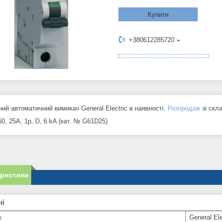
Купити
+380612285720
ий автоматичний вимикач General Electric в наявності.
Розпродаж
зі скл
0, 25A, 1p, D, 6 kA (кат. № G61D25)
еристики
ні
к
General Ele