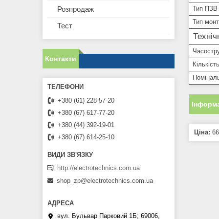
Розпродаж
Тип ПЗВ
Тип мон
Тест
Техніч
Часостру
Контакти
Кількіст
Номінал
+380 (61) 228-57-20
Інформа
+380 (67) 617-77-20
+380 (44) 392-19-01
Ціна:
66
+380 (67) 614-25-10
http://electrotechnics.com.ua
shop_zp@electrotechnics.com.ua
вул. Бульвар Парковий 1Б; 69006,