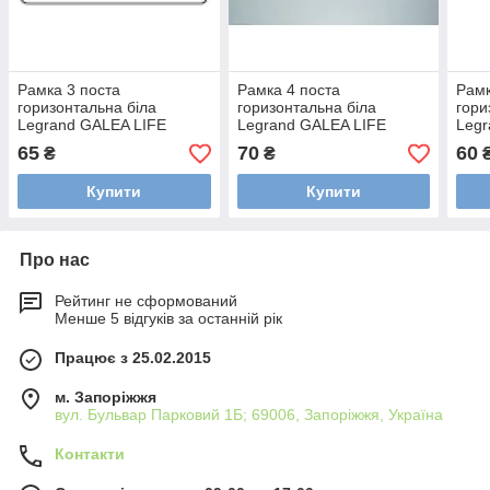
Рамка 3 поста
Рамка 4 поста
Рамк
горизонтальна біла
горизонтальна біла
гори
Legrand GALEA LIFE
Legrand GALEA LIFE
Legr
777003
777004
777
65
70
60
₴
₴
Купити
Купити
Про нас
Рейтинг не сформований
Менше 5 відгуків за останній рік
Працює з 25.02.2015
м. Запоріжжя
вул. Бульвар Парковий 1Б; 69006, Запоріжжя, Україна
Контакти