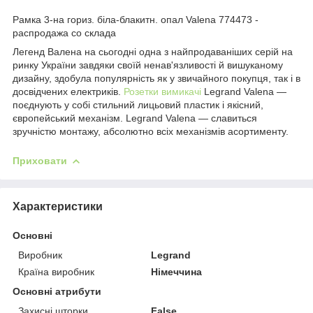
Рамка 3-на гориз. біла-блакитн. опал Valena 774473 -
распродажа со склада
Легенд Валена на сьогодні одна з найпродаваніших серій на
ринку України завдяки своїй ненав'язливості й вишуканому
дизайну, здобула популярність як у звичайного покупця, так і в
досвідчених електриків.
Розетки
вимикачі
Legrand Valena —
поєднують у собі стильний лицьовий пластик і якісний,
європейський механізм. Legrand Valena — славиться
зручністю монтажу, абсолютно всіх механізмів асортименту.
Приховати
Характеристики
Основні
Виробник
Legrand
Країна виробник
Німеччина
Основні атрибути
Захисні шторки
False