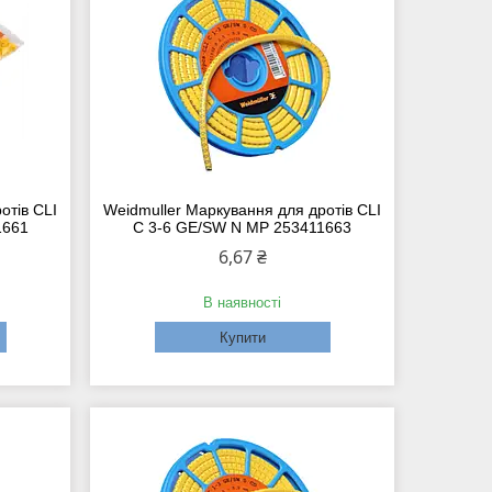
отів CLI
Weidmuller Маркування для дротів CLI
1661
C 3-6 GE/SW N MP 253411663
6,67 ₴
В наявності
Купити