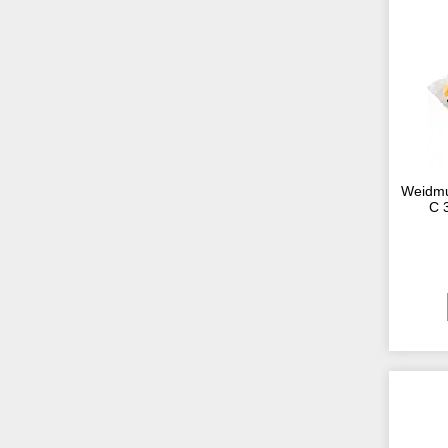
Weidmu
C 