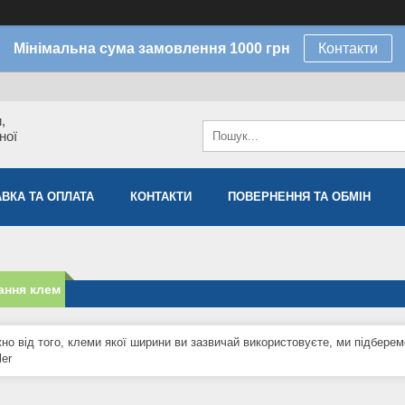
Мінімальна сума замовлення 1000 грн
Контакти
,
ної
ВКА ТА ОПЛАТА
КОНТАКТИ
ПОВЕРНЕННЯ ТА ОБМІН
ання клем
но від того, клеми якої ширини ви зазвичай використовуєте, ми підберем
ler