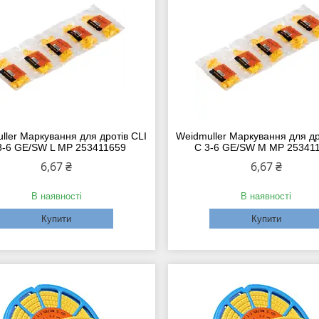
ller Маркування для дротів CLI
Weidmuller Маркування для др
3-6 GE/SW L MP 253411659
C 3-6 GE/SW M MP 25341
6,67 ₴
6,67 ₴
В наявності
В наявності
Купити
Купити